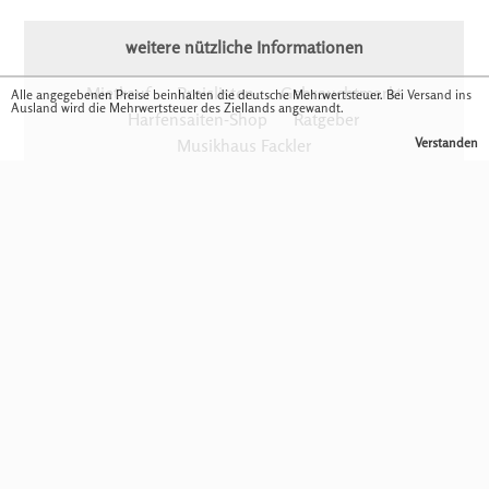
weitere nützliche Informationen
Mietkauf
Preislisten
Gebrauchtmarkt
Alle angegebenen Preise beinhalten die deutsche Mehrwertsteuer. Bei Versand ins
Ausland wird die Mehrwertsteuer des Ziellands angewandt.
Harfensaiten-Shop
Ratgeber
Verstanden
Musikhaus Fackler
Fragen Sie jetzt unverbindlich Ihr Wunschinstrument
an
Download Flyer
© 2023 - Fischer Harfen - Alle Rechte vorbehalten.